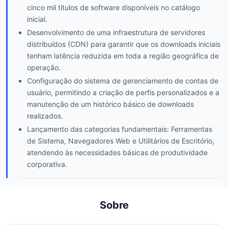
cinco mil títulos de software disponíveis no catálogo
inicial.
Desenvolvimento de uma infraestrutura de servidores
distribuídos (CDN) para garantir que os downloads iniciais
tenham latência reduzida em toda a região geográfica de
operação.
Configuração do sistema de gerenciamento de contas de
usuário, permitindo a criação de perfis personalizados e a
manutenção de um histórico básico de downloads
realizados.
Lançamento das categorias fundamentais: Ferramentas
de Sistema, Navegadores Web e Utilitários de Escritório,
atendendo às necessidades básicas de produtividade
corporativa.
Sobre