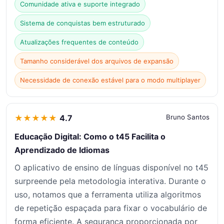
Comunidade ativa e suporte integrado
Sistema de conquistas bem estruturado
Atualizações frequentes de conteúdo
Tamanho considerável dos arquivos de expansão
Necessidade de conexão estável para o modo multiplayer
★
★
★
★
★
4.7
Bruno Santos
Educação Digital: Como o t45 Facilita o
Aprendizado de Idiomas
O aplicativo de ensino de línguas disponível no t45
surpreende pela metodologia interativa. Durante o
uso, notamos que a ferramenta utiliza algoritmos
de repetição espaçada para fixar o vocabulário de
forma eficiente. A segurança proporcionada por