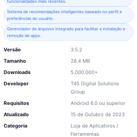
funcionalidades mais recentes.
Sistema de recomendações inteligentes baseado no perfil e
preferências do usuário.
Gerenciador de arquivos integrado para facilitar a instalação e
remoção de apps.
Versão
3.5.2
Tamanho
28.4 MB
Downloads
5.000.000+
Developer
T45 Digital Solutions
Group
Requisitos
Android 6.0 ou superior
Atualizado
15 de Outubro de 2023
Categoria
Loja de Aplicativos /
Ferramentas