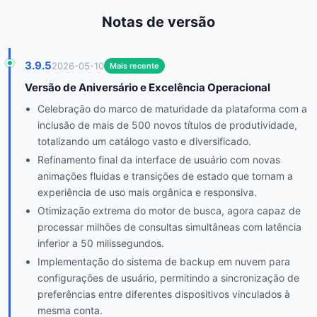
Notas de versão
3.9.5
2026-05-10
Mais recente
Versão de Aniversário e Excelência Operacional
Celebração do marco de maturidade da plataforma com a
inclusão de mais de 500 novos títulos de produtividade,
totalizando um catálogo vasto e diversificado.
Refinamento final da interface de usuário com novas
animações fluidas e transições de estado que tornam a
experiência de uso mais orgânica e responsiva.
Otimização extrema do motor de busca, agora capaz de
processar milhões de consultas simultâneas com latência
inferior a 50 milissegundos.
Implementação do sistema de backup em nuvem para
configurações de usuário, permitindo a sincronização de
preferências entre diferentes dispositivos vinculados à
mesma conta.