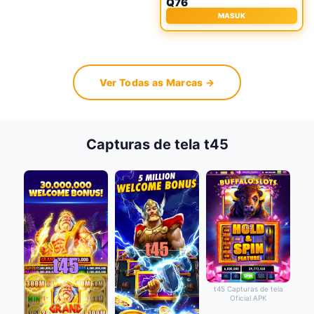
Q76
MASUK
Ver Todas as Marcas →
Capturas de tela t45
t45 Capturas de tela
Oficial APK