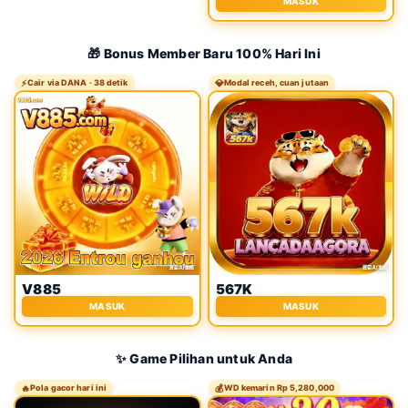
MASUK
🎁 Bonus Member Baru 100% Hari Ini
⚡
Cair via DANA · 38 detik
💎
Modal receh, cuan jutaan
V885
567K
MASUK
MASUK
✨ Game Pilihan untuk Anda
🔥
Pola gacor hari ini
💰
WD kemarin Rp 5,280,000