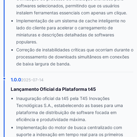
softwares selecionados, permitindo que os usuários
instalem ferramentas essenciais com apenas um clique.
Implementação de um sistema de cache inteligente no
lado do cliente para acelerar o carregamento de
miniaturas e descrições detalhadas de softwares
populares.
Correção de instabilidades críticas que ocorriam durante o
processamento de downloads simultâneos em conexões
de baixa largura de banda.
1.0.0
2025-07-14
Lançamento Oficial da Plataforma t45
Inauguração oficial da t45 pela T45 Inovações
Tecnológicas S.A., estabelecendo as bases para uma
plataforma de distribuição de software focada em
eficiência e produtividade máxima.
Implementação do motor de busca centralizado com
suporte a indexação em tempo real para os primeiros