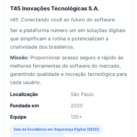
T45 Inovações Tecnológicas S.A.
t45: Conectando você ao futuro do software.
Ser a plataforma número um em soluções digitais
que simplificam a rotina e potencializam a
criatividade dos brasileiros.
Missão:
Proporcionar acesso seguro e rápido às
melhores ferramentas de software do mercado,
garantindo qualidade e inovação tecnológica para
cada usuário.
Localização
São Paulo
Fundada em
2020
Equipe
135+
Selo de Excelência em Segurança Digital (SESD)