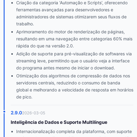
Criação da categoria 'Automação e Scripts', oferecendo
ferramentas avançadas para desenvolvedores e
administradores de sistemas otimizarem seus fluxos de
trabalho.
Aprimoramento do motor de renderização de páginas,
resultando em uma navegação entre categorias 60% mais
rápida do que na versão 2.0.
Adição de suporte para pré-visualização de softwares via
streaming leve, permitindo que o usuário veja a interface
do programa antes mesmo de iniciar o download.
Otimização dos algoritmos de compressão de dados nos
servidores centrais, reduzindo o consumo de banda
global e melhorando a velocidade de resposta em horários
de pico.
2.9.0
2026-03-05
Inteligência de Dados e Suporte Multilíngue
Internacionalização completa da plataforma, com suporte