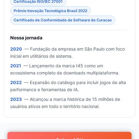
Certificação ISO/IEC 27001
Prêmio Inovação Tecnológica Brasil 2022
Certificado de Conformidade de Software de Curacao
Nossa jornada
2020
— Fundação da empresa em São Paulo com foco
inicial em utilitários de sistema.
2021
— Lançamento da marca t45 como um
ecossistema completo de downloads multiplataforma.
2022
— Expansão do catálogo para incluir jogos de alta
performance e ferramentas de IA.
2023
— Alcançou a marca histórica de 15 milhões de
usuários ativos em todo o território nacional.