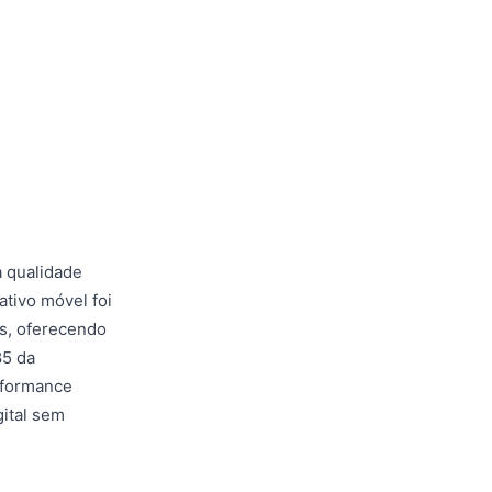
a qualidade
ativo móvel foi
is, oferecendo
85 da
rformance
gital sem