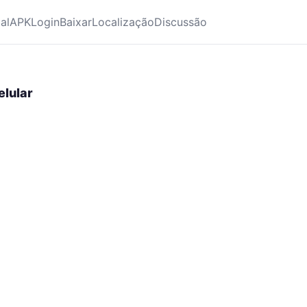
ial
APK
Login
Baixar
Localização
Discussão
elular