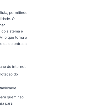
lista, permitindo
lidade. O
nar
 do sistema é
M, o que torna o
elos de entrada
no de internet.
proteção do
abilidade.
 para quem não
eja para